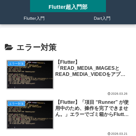
Flutter超入門部
Flutter入門
Dart入門
エラー対策
【Flutter】
エラー対策
「READ_MEDIA_IMAGESと
READ_MEDIA_VIDEOをアプリ
から削除する必要があります」に
対応する方法
2026.03.26
【Flutter】「項目 “Runner” が使
エラー対策
用中のため、操作を完了できませ
ん。」エラーでゴミ箱からFlutter
プロジェクトを完全削除できない
場合の対策
2026.03.21