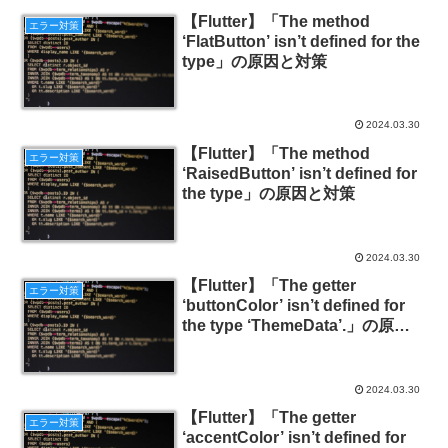
【Flutter】「The method
エラー対策
‘FlatButton’ isn’t defined for the
type」の原因と対策
2024.03.30
【Flutter】「The method
エラー対策
‘RaisedButton’ isn’t defined for
the type」の原因と対策
2024.03.30
【Flutter】「The getter
エラー対策
‘buttonColor’ isn’t defined for
the type ‘ThemeData’.」の原因
と対策
2024.03.30
【Flutter】「The getter
エラー対策
‘accentColor’ isn’t defined for