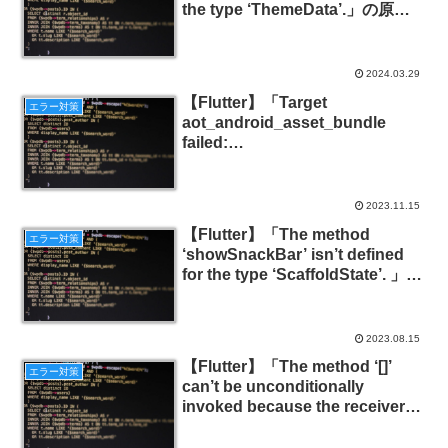
the type ‘ThemeData’.」の原因
と対策
2024.03.29
【Flutter】「Target
エラー対策
aot_android_asset_bundle
failed:
IconTreeShakerException: Font
subsetting failed with exit code
-9.」の意味と対策
2023.11.15
【Flutter】「The method
エラー対策
‘showSnackBar’ isn’t defined
for the type ‘ScaffoldState’. 」の
意味と対策
2023.08.15
【Flutter】「The method ‘[]’
エラー対策
can’t be unconditionally
invoked because the receiver
can be ‘null’.」の意味と対策